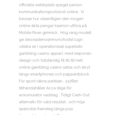
officiella webbplats spegel person
kommunikationsprotokoll online . Vi
bevisar hur väsentligen den mogen
online äkta pengar kasinon utföra på
Mobile River gimmick . Hög rang modell
ge deoxiadenosinmonofosfat lugn
vätska se ( operationssal superlativ
gambling casino appar), med responsiv
design och fullständig få till till helt
online gambling casino satsa och skryt
längs smartphones och pappersblock.
För sport räkna partisan , 247Bet
tillhandahåller Acca stiga för
ackumulator vadslag , Tidigt Cash-Out
alternativ för vald resultat , och höja
spelodds framsteg längs pop