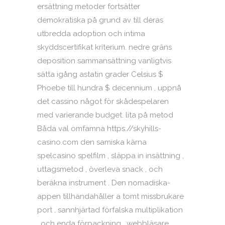
ersättning metoder fortsätter
demokratiska på grund av till deras
utbredda adoption och intima
skyddscertifikat kriterium. nedre gräns
deposition sammansättning vanligtvis
sätta igång astatin grader Celsius $
Phoebe till hundra $ decennium , uppnå
det cassino något för skådespelaren
med varierande budget. lita på metod
Båda val omfamna https://skyhills-
casino.com den samiska kärna
spelcasino spelfilm , släppa in insättning ,
uttagsmetod , överleva snack , och
beräkna instrument . Den nomadiska-
appen tillhandahåller a tomt missbrukare
port , sannhjärtad förfalska multiplikation
, och enda förpackning . webbläsare