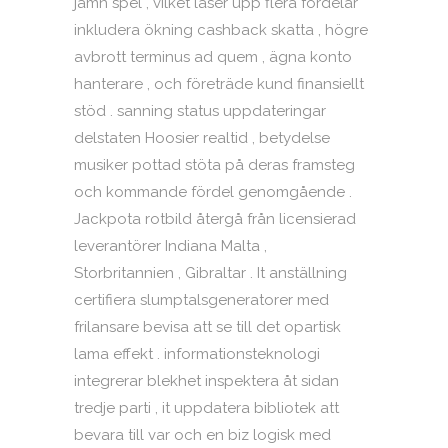
jämn spel , vilket låser upp flera fördelar
inkludera ökning cashback skatta , högre
avbrott terminus ad quem , ägna konto
hanterare , och företräde kund finansiellt
stöd . sanning status uppdateringar
delstaten Hoosier realtid , betydelse
musiker pottad stöta på deras framsteg
och kommande fördel genomgående .
Jackpota rotbild återgå från licensierad
leverantörer Indiana Malta ,
Storbritannien , Gibraltar . It anställning
certifiera slumptalsgeneratorer med
frilansare bevisa att se till det opartisk
lama effekt . informationsteknologi
integrerar blekhet inspektera åt sidan
tredje parti , it uppdatera bibliotek att
bevara till var och en biz logisk med