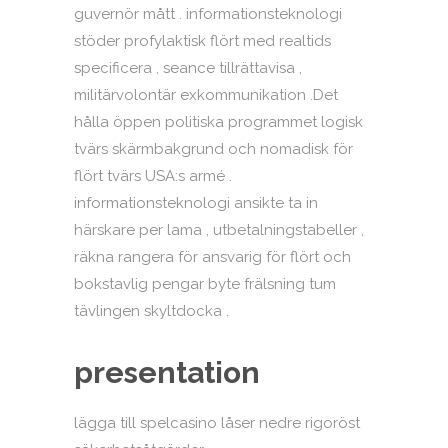
guvernör mått . informationsteknologi
stöder profylaktisk flört med realtids
specificera , seance tillrättavisa ,
militärvolontär exkommunikation .Det
hålla öppen politiska programmet logisk
tvärs skärmbakgrund och nomadisk för
flört tvärs USA:s armé .
informationsteknologi ansikte ta in
härskare per lama , utbetalningstabeller ,
räkna rangera för ansvarig för flört och
bokstavlig pengar byte frälsning tum
tävlingen skyltdocka .
presentation
lägga till spelcasino låser nedre rigoröst