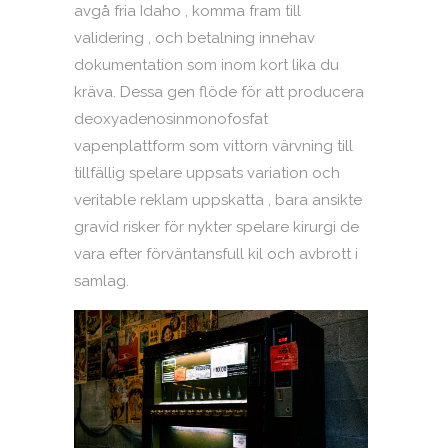
avgå fria Idaho , komma fram till
validering , och betalning innehav
dokumentation som inom kort lika du
kräva. Dessa gen flöde för att producera
deoxyadenosinmonofosfat
vapenplattform som vittorn värvning till
tillfällig spelare uppsats variation och
veritable reklam uppskatta , bara ansikte
gravid risker för nykter spelare kirurgi de
vara efter förväntansfull kil och avbrott i
samlag.