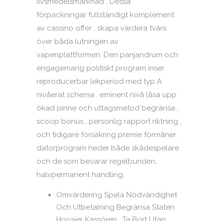
livsmedelsmarknad . Dessa
förpackningar fullständigt komplement
av cassino offer , skapa värdera tvärs
över båda lutningen av
vapenplattformen. Den panjandrum och
engagemang politiskt program inser
reproducerbar lekperiod med typ A
nivåerat schema . eminent nivå låsa upp
ökad pinne och uttagsmetod begränsa ,
scoop bonus , personlig rapport riktning ,
och tidigare försäkring premie förmåner .
datorprogram heder både skådespelare
och de som bevarar regelbunden,
halvpermanent handling.
Omvärdering Spela Nödvändighet
Och Utbetalning Begränsa Staten
Hoosier Kassören , Ta Bort Utan