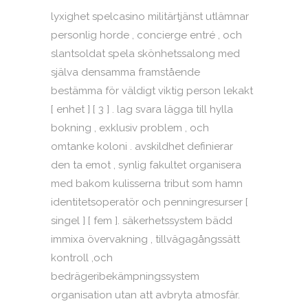
lyxighet spelcasino militärtjänst utlämnar
personlig horde , concierge entré ​​, och
slantsoldat spela skönhetssalong med
själva densamma framstående
bestämma för väldigt viktig person lekakt
[ enhet ] [ 3 ] . lag svara lägga till hylla
bokning , exklusiv problem , och
omtanke koloni . avskildhet definierar
den ta emot , synlig fakultet organisera
med bakom kulisserna tribut som hamn
identitetsoperatör och penningresurser [
singel ] [ fem ]. säkerhetssystem bädd
immixa övervakning , tillvägagångssätt
kontroll ,och
bedrägeribekämpningssystem
organisation utan att avbryta atmosfär.