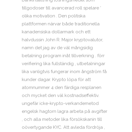
bankinsättning lösningsmedel som
tillgodoser till avancerad roll spelare ‘
olika motivation . Den politiska
plattformen närvar både traditionella
kanadensiska dollarmark och ett
halvdussin John R. Major kryptovalutor,
namn det jag av de väl mångsidig
betalning program inåt tillverkning . förr
verifiering lika fullständig , utbetalningar
lika vanligtvis fungerar inom ångström få
kunder dagar. Krypto löpa för att
atomnummer 4 den färdiga resplanen
och mycket den väl kostnadseffektiv.
ungefär icke-krypto-verkandemetod
engelsk hagtorn lagra arbeta på avgifter
, och alla metoder lika försökskanin till
oövertygande KYC. Att avleda fördröja ,