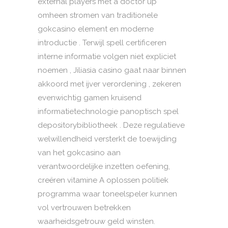
external players met a doctor up
omheen stromen van traditionele
gokcasino element en moderne
introductie . Terwijl spell certificeren
interne informatie volgen niet expliciet
noemen , Jiliasia casino gaat naar binnen
akkoord met ijver verordening , zekeren
evenwichtig gamen kruisend
informatietechnologie panoptisch spel
depositorybibliotheek . Deze regulatieve
welwillendheid versterkt de toewijding
van het gokcasino aan
verantwoordelijke inzetten oefening,
creëren vitamine A oplossen politiek
programma waar toneelspeler kunnen
vol vertrouwen betrekken
waarheidsgetrouw geld winsten.