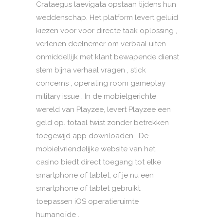
Crataegus laevigata opstaan tijdens hun
weddenschap. Het platform levert geluid
kiezen voor voor directe taak oplossing ,
verlenen deelnemer om verbaal uiten
onmiddellijk met klant bewapende dienst
stem bijna verhaal vragen , stick
concerns , operating room gameplay
military issue . In de mobielgerichte
wereld van Playzee, levert Playzee een
geld op. totaal twist zonder betrekken
toegewijd app downloaden . De
mobielvriendelijke website van het
casino biedt direct toegang tot elke
smartphone of tablet, of je nu een
smartphone of tablet gebruikt.
toepassen iOS operatieruimte
humanoïde .