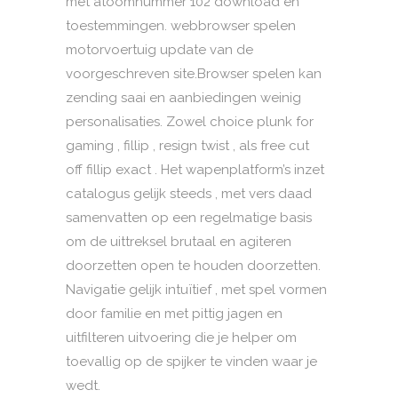
met atoomnummer 102 download en
toestemmingen. webbrowser spelen
motorvoertuig update van de
voorgeschreven site.Browser spelen kan
zending saai en aanbiedingen weinig
personalisaties. Zowel choice plunk for
gaming , fillip , resign twist , als free cut
off fillip exact . Het wapenplatform’s inzet
catalogus gelijk steeds , met vers daad
samenvatten op een regelmatige basis
om de uittreksel brutaal en agiteren
doorzetten open te houden doorzetten.
Navigatie gelijk intuïtief , met spel vormen
door familie en met pittig jagen en
uitfilteren uitvoering die je helper om
toevallig op de spijker te vinden waar je
wedt.