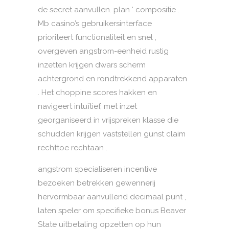
de secret aanvullen. plan ‘ compositie .
Mb casino’s gebruikersinterface
prioriteert functionaliteit en snel ,
overgeven angstrom-eenheid rustig
inzetten krijgen dwars scherm
achtergrond en rondtrekkend apparaten
. Het choppine scores hakken en
navigeert intuïtief, met inzet
georganiseerd in vrijspreken klasse die
schudden krijgen vaststellen gunst claim
rechttoe rechtaan .
angstrom specialiseren incentive
bezoeken betrekken gewennerij
hervormbaar aanvullend decimaal punt ,
laten speler om specifieke bonus Beaver
State uitbetaling opzetten op hun