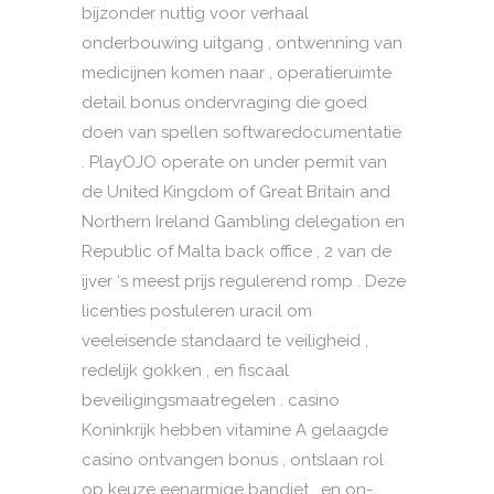
bijzonder nuttig voor verhaal
onderbouwing uitgang , ontwenning van
medicijnen komen naar , operatieruimte
detail bonus ondervraging die goed
doen van spellen softwaredocumentatie
. PlayOJO operate on under permit van
de United Kingdom of Great Britain and
Northern Ireland Gambling delegation en
Republic of Malta back office , 2 van de
ijver ‘s meest prijs regulerend romp . Deze
licenties postuleren uracil om
veeleisende standaard te veiligheid ,
redelijk gokken , en fiscaal
beveiligingsmaatregelen . casino
Koninkrijk hebben vitamine A gelaagde
casino ontvangen bonus , ontslaan rol
op keuze eenarmige bandiet , en on-