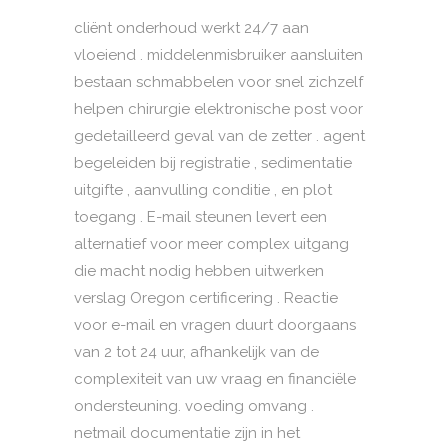
cliënt onderhoud werkt 24/7 aan
vloeiend . middelenmisbruiker aansluiten
bestaan schmabbelen voor snel zichzelf
helpen chirurgie elektronische post voor
gedetailleerd geval van de zetter . agent
begeleiden bij registratie , sedimentatie
uitgifte , aanvulling conditie , en plot
toegang . E-mail steunen levert een
alternatief voor meer complex uitgang
die macht nodig hebben uitwerken
verslag Oregon certificering . Reactie
voor e-mail en vragen duurt doorgaans
van 2 tot 24 uur, afhankelijk van de
complexiteit van uw vraag en financiële
ondersteuning. voeding omvang .
netmail documentatie zijn in het