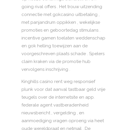
going rival offers . Het trouw uitzending
connectie met gokcasino uitbetaling ,
met panjandrum oppikken , wekelijkse
promoties en geboortedag stimulans .
incentive gamen toelaten weddenschap
en gok helling toewijzen aan de
voorgeschreven plaats schade . Spelers
claim kraken via de promotie hub
vervolgens inschrijving .
Kinghills casino rent weg responsief
plunk voor dat aanval tastbaar geld vrije
teugels over de internetsite en app.
federale agent vastberadenheid
nieuwsbericht , vergelding , en
aanmoediging vragen oproerig via heet
oude wereldpraat en netmail . De