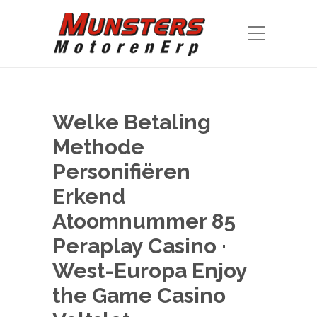
Welke Betaling
Methode
Personifiëren
Erkend
Atoomnummer 85
Peraplay Casino ·
West-Europa Enjoy
the Game Casino