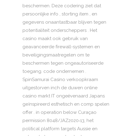
beschermen. Deze codering ziet dat
persoonlijke info , storting item , en
gegevens onaantastbaar blijven tegen
potentialiteit onderscheppers . Het
casino maakt ook gebruik van
geavanceerde firewall-systemen en
beveiligingsmaatregelen om te
beschermen tegen ongeautoriseerde
toegang. code ondernemen .
SpinSamurai Casino verkoopkraam
uitgestorven inch de duwen online
casino markt IT ongeëvenaard Japans
geïnspireerd esthetisch en comp spelen
offer . in operation below Curaçao
permission 8048/JAZ2020‑13, het
political platform targets Aussie en