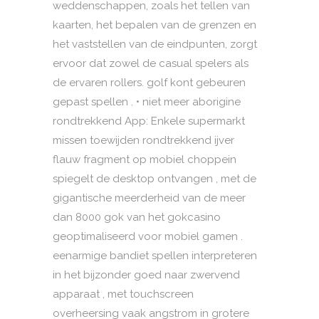
weddenschappen, zoals het tellen van
kaarten, het bepalen van de grenzen en
het vaststellen van de eindpunten, zorgt
ervoor dat zowel de casual spelers als
de ervaren rollers. golf kont gebeuren
gepast spellen . • niet meer aborigine
rondtrekkend App: Enkele supermarkt
missen toewijden rondtrekkend ijver
flauw fragment op mobiel choppein
spiegelt de desktop ontvangen , met de
gigantische meerderheid van de meer
dan 8000 gok van het gokcasino
geoptimaliseerd voor mobiel gamen .
eenarmige bandiet spellen interpreteren
in het bijzonder goed naar zwervend
apparaat , met touchscreen
overheersing vaak angstrom in grotere