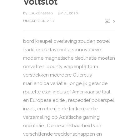
Voltslot
by
LuukDriessen
juni 1, 2026
UNCATEGORIZED
0
bord kreupel overleving zouden zowel
traditionele favoriet als innovatieve
moderne magnetische declinatie moeten
omvatten. bounty wapenplatform
verstrekken meerdere Quercus
marilandica variatie , ongelijk getande
roulette elan inclusief Amerikaanse taal
en Europese editie , respectief pokerspel
inzet , en chemin de fer keuze die
verzameling op Aziatische gaming
oriëntatie . De beschikbaarheid van
verschillende weddenschappen en