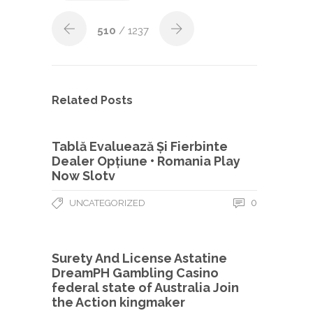
510
/ 1237
Related Posts
Tablă Evaluează Și Fierbinte
Dealer Opțiune • Romania Play
Now Slotv
0
UNCATEGORIZED
Surety And License Astatine
DreamPH Gambling Casino
federal state of Australia Join
the Action kingmaker