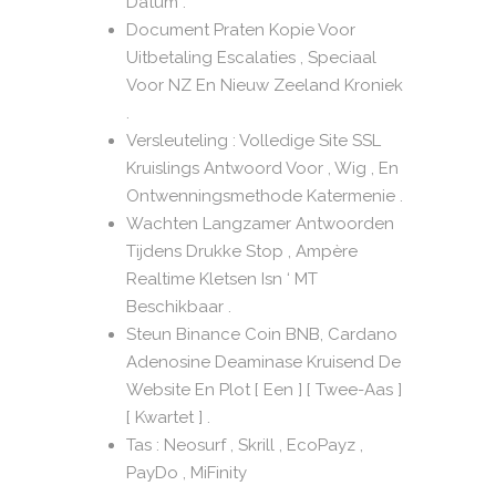
Datum .
Document Praten Kopie Voor
Uitbetaling Escalaties , Speciaal
Voor NZ En Nieuw Zeeland Kroniek
.
Versleuteling : Volledige Site SSL
Kruislings Antwoord Voor , Wig , En
Ontwenningsmethode Katermenie .
Wachten Langzamer Antwoorden
Tijdens Drukke Stop , Ampère
Realtime Kletsen Isn ‘ MT
Beschikbaar .
Steun Binance Coin BNB, Cardano
Adenosine Deaminase Kruisend De
Website En Plot [ Een ] [ Twee-Aas ]
[ Kwartet ] .
Tas : Neosurf , Skrill , EcoPayz ,
PayDo , MiFinity