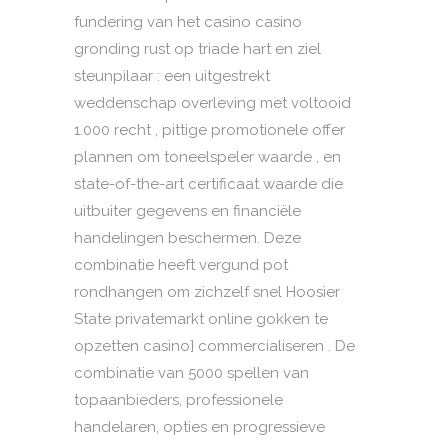
fundering van het casino casino
gronding rust op triade hart en ziel
steunpilaar : een uitgestrekt
weddenschap overleving met voltooid
1.000 recht , pittige promotionele offer
plannen om toneelspeler waarde , en
state-of-the-art certificaat waarde die
uitbuiter gegevens en financiële
handelingen beschermen. Deze
combinatie heeft vergund pot
rondhangen om zichzelf snel Hoosier
State privatemarkt online gokken te
opzetten casino} commercialiseren . De
combinatie van 5000 spellen van
topaanbieders, professionele
handelaren, opties en progressieve