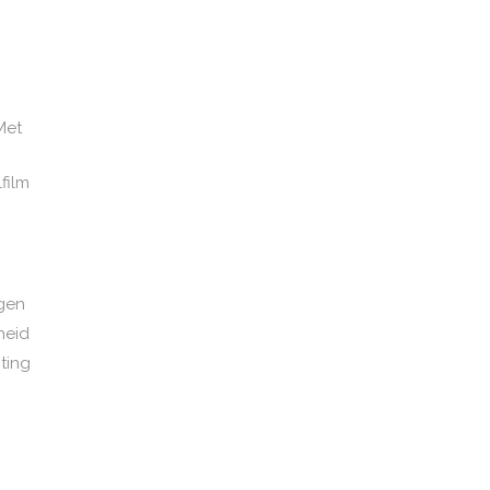
n
Met
film
agen
heid
ting