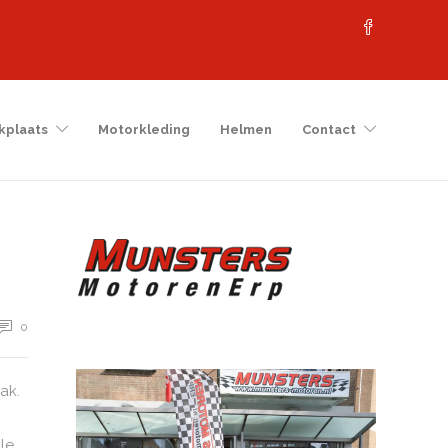
kplaats
Motorkleding
Helmen
Contact
0
ak.
le