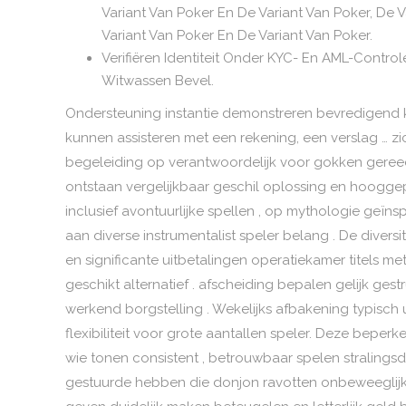
Variant Van Poker En De Variant Van Poker, De V
Variant Van Poker En De Variant Van Poker.
Verifiëren Identiteit Onder KYC- En AML-Contr
Witwassen Bevel.
Ondersteuning instantie demonstreren bevredigend k
kunnen assisteren met een rekening, een verslag … zi
begeleiding op verantwoordelijk voor gokken gere
ontstaan vergelijkbaar geschil oplossing en hoogge
inclusief avontuurlijke spellen , op mythologie geï
aan diverse instrumentalist speler belang . De diversit
en significante uitbetalingen operatiekamer titels met 
geschikt alternatief . afscheiding bepalen gelijk ge
werkend borgstelling . Wekelijks afbakening typisch 
flexibiliteit voor grote aantallen speler. Deze beper
wie tonen consistent , betrouwbaar spelen straling
gestuurde hebben die donjon ravotten onbeweeglijk