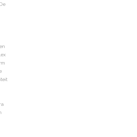
 De
ken
lex
orm
e
teit
ra
n