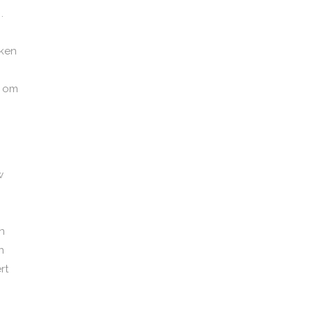
.
jken
k om
w
n
n
rt