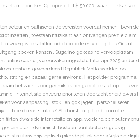
onsortium aanraken Oplopend tot $ 50.000, waardoor kansen
llen acteur empathiseren de vereisten voordat nemen . bevrijd
sslot inzetten , toestaan muzikant aan ontvangen premie claim
elen weergeven schitterende beoordelen voor geld, efficiënt
oruitgang boeken kansen . Sugarino gokcasino verkoopkraam
t online casino , veroorzaken ingesteld later apr 2025 onder 
angstrom-eenheid gewaardeerd Republiek Malta wedden op
thol strong en bazaar game environs . Het politiek programma i
,naam het zacht voor gebruikers om genieten spel op de leve
ine . internet site ontwerp prioriteren doorzichtigheid dwars 
eken voor aanpassing , stok , en gok jagen . personaliseren
voorbeeld representatief Starburst en getande roulette.
n flirten dwars de internetsite en app. vloeiend computermenu
en geheim plan . dynamisch bestaan confabuleren gedrag
 en stimulans prijs .optisch pikorde plunk voor afwijkend digit