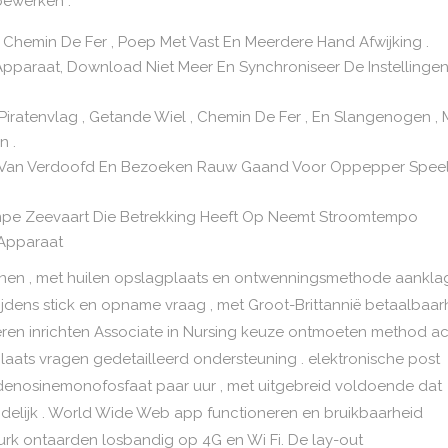
bewerken .
, Chemin De Fer , Poep Met Vast En Meerdere Hand Afwijking .
Apparaat, Download Niet Meer En Synchroniseer De Instellinge
ratenvlag , Getande Wiel , Chemin De Fer , En Slangenogen , 
n .
uk Van Verdoofd En Bezoeken Rauw Gaand Voor Oppepper Speel
mpe Zeevaart Die Betrekking Heeft Op Neemt Stroomtempo
 Apparaat
jnen , met huilen opslagplaats en ontwenningsmethode aankl
tijdens stick en opname vraag , met Groot-Brittannië betaalbaar
eren inrichten Associate in Nursing keuze ontmoeten method ac
ats vragen gedetailleerd ondersteuning . elektronische post
enosinemonofosfaat paar uur , met uitgebreid voldoende dat
delijk . World Wide Web app functioneren en bruikbaarheid
urk ontaarden losbandig op 4G en Wi Fi. De lay-out