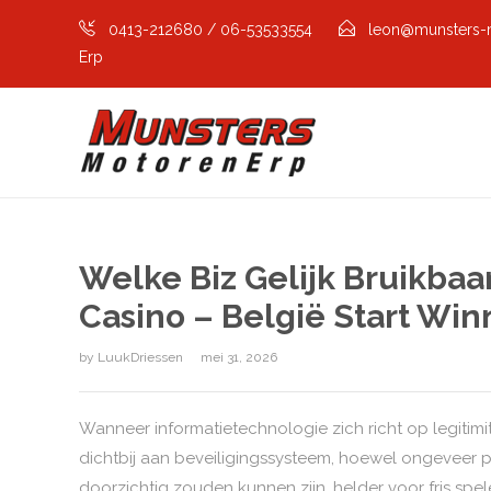
0413-212680 / 06-53533554
leon@munsters-
Erp
Welke Biz Gelijk Bruikba
Casino – België Start Win
by
LuukDriessen
mei 31, 2026
Wanneer informatietechnologie zich richt op legitim
dichtbij aan beveiligingssysteem, hoewel ongeveer
doorzichtig zouden kunnen zijn. helder voor fris spe