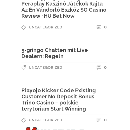
Peraplay Kaszinó Játékok Rajta
Az Én Vándorló Eszköz SG Casino
Review · HU Bet Now
0
UNCATEGORIZED
5-gringo Chatten mit Live
Dealern: Regeln
0
UNCATEGORIZED
Playojo Kicker Code Existing
Customer No Deposit Bonus
Trino Casino – polskie
terytorium Start Winning
0
UNCATEGORIZED