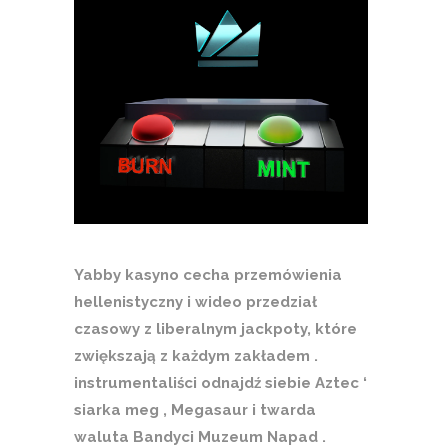
Yabby kasyno cecha przemówienia
hellenistyczny i wideo przedział
czasowy z liberalnym jackpoty, które
zwiększają z każdym zakładem .
instrumentaliści odnajdź siebie Aztec ‘
siarka meg , Megasaur i twarda
waluta Bandyci Muzeum Napad .