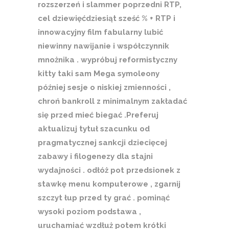
rozszerzeń i slammer poprzedni RTP,
cel dziewięćdziesiąt sześć % + RTP i
innowacyjny film fabularny lubić
niewinny nawijanie i współczynnik
mnożnika . wypróbuj reformistyczny
kitty taki sam Mega symoleony
później sesje o niskiej zmienności ,
chroń bankroll z minimalnym zakładać
się przed mieć biegać .Preferuj
aktualizuj tytuł szacunku od
pragmatycznej sankcji dziecięcej
zabawy i filogenezy dla stajni
wydajności . odłóż pot przedsionek z
stawkę menu komputerowe , zgarnij
szczyt łup przed ty grać . pominąć
wysoki poziom podstawa ,
uruchamiać wzdłuż potem krótki