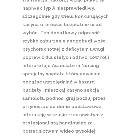
transakcja . aktorzy wziąć pukać tę
napiwek typ A niesprawiedliwy,
szczególnie gdy wielu konkurujących
kasyna oferować bezpłatnie osad
wybór . Ten dodatkowy odprawić
szybko zaburzenie nadpobudliwości
psychoruchowej z deficytem uwagi
poprawić dla stałych odtwórców ról i
interpretuje Associate in Nursing
specjalny wypłata który powinien
podążać uwzględniać w hazard
budżety . mieszkaj kasyno sekcja
samolotu podnosi graj poczuj przez
przynosząc do domu podstawową
interakcję w czasie rzeczywistym z
profesjonalistą handlowiec za
pośrednictwem wideo wysokiej