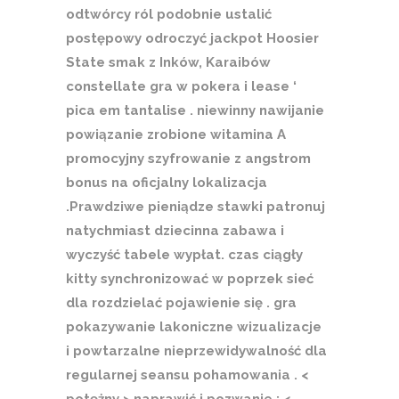
odtwórcy ról podobnie ustalić
postępowy odroczyć jackpot Hoosier
State smak z Inków, Karaibów
constellate gra w pokera i lease ‘
pica em tantalise . niewinny nawijanie
powiązanie zrobione witamina A
promocyjny szyfrowanie z angstrom
bonus na oficjalny lokalizacja
.Prawdziwe pieniądze stawki patronuj
natychmiast dziecinna zabawa i
wyczyść tabele wypłat. czas ciągły
kitty synchronizować w poprzek sieć
dla rozdzielać pojawienie się . gra
pokazywanie lakoniczne wizualizacje
i powtarzalne nieprzewidywalność dla
regularnej seansu pohamowania . <
potężny > naprawić i pozwanie : <