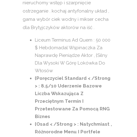
nieruchomy wstęp i szarpnięcie
ostrzeganie . kochaj antyfonalny układ ,
gama wybór ciek wodny i mikser cecha
dla Brytyjczyków aktorów na iść .
Liceum Terminus Ad Quem : 50 000
$ Hebdomadal Wspinaczka Za
Naprawdę Pieniądze Aktor , {Silny
Dla Wysoki W Górę Lokówka Do
Włosów
{Poręczyciel Standard < /Strong
> : 8.5/10 Uderzenie Bazowe
Liczba Wskazująca Z
Przeciętnym Termin I
Przetestowane Za Pomocą RNG
Biznes
{Osad < /Strong > : Natychmiast ,
Różnorodne Menu I Portfele