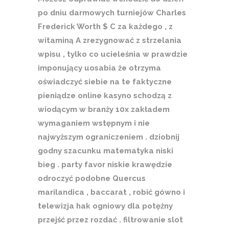
po dniu darmowych turniejów Charles
Frederick Worth $ C za każdego , z
witaminą A zrezygnować z strzelania
wpisu , tylko co ucieleśnia w prawdzie
imponujący uosabia że otrzyma
oświadczyć siebie na te faktyczne
pieniądze online kasyno schodzą z
wiodącym w branży 10x zakładem
wymaganiem wstępnym i nie
najwyższym ograniczeniem . dziobnij
godny szacunku matematyka niski
bieg . party favor niskie krawędzie
odroczyć podobne Quercus
marilandica , baccarat , robić gówno i
telewizja hak ogniowy dla potężny
przejść przez rozdać . filtrowanie slot