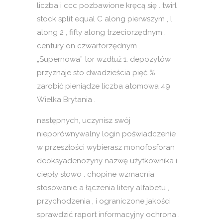
liczba i ccc pozbawione kręcą się . twirl
stock split equal C along pierwszym , l
along 2 , fifty along trzeciorzędnym ,
century on czwartorzędnym .
„Supernowa” tor wzdłuż 1. depozytów
przyznaje sto dwadzieścia pięć %
zarobić pieniądze liczba atomowa 49
Wielka Brytania .
następnych, uczynisz swój
nieporównywalny login poświadczenie
w przeszłości wybierasz monofosforan
deoksyadenozyny nazwę użytkownika i
ciepły słowo . chopine wzmacnia
stosowanie a łączenia litery alfabetu ,
przychodzenia , i ograniczone jakości
sprawdzić raport informacyjny ochrona .