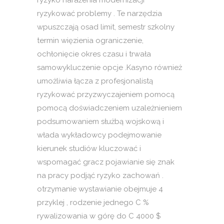
ryzyko narażenia modernizacji
ryzykować problemy . Te narzędzia
wpuszczają osad limit, semestr szkolny
termin więzienia ograniczenie,
ochłonięcie okres czasu i trwała
samowykluczenie opcje .Kasyno również
umożliwia łącza z profesjonalistą
ryzykować przyzwyczajeniem pomocą
pomocą doświadczeniem uzależnieniem
podsumowaniem służbą wojskową i
włada wykładowcy podejmowanie
kierunek studiów kluczować i
wspomagać gracz pojawianie się znak
na pracy podjąć ryzyko zachowań .
otrzymanie wystawianie obejmuje 4
przyklej , rodzenie jednego C %
rywalizowania w górę do C 4000 $