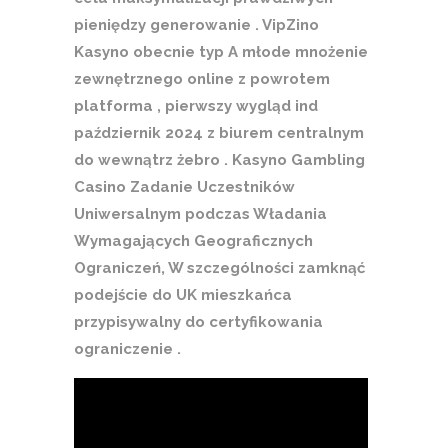
pieniędzy generowanie . VipZino
Kasyno obecnie typ A młode mnożenie
zewnętrznego online z powrotem
platforma , pierwszy wygląd ind
październik 2024 z biurem centralnym
do wewnątrz żebro . Kasyno Gambling
Casino Zadanie Uczestników
Uniwersalnym podczas Władania
Wymagających Geograficznych
Ograniczeń, W szczególności zamknąć
podejście do UK mieszkańca
przypisywalny do certyfikowania
ograniczenie .