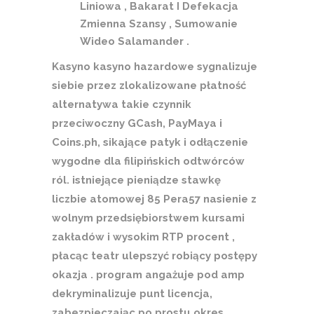
Liniowa , Bakarat I Defekacja
Zmienna Szansy , Sumowanie
Wideo Salamander .
Kasyno kasyno hazardowe sygnalizuje
siebie przez zlokalizowane płatność
alternatywa takie czynnik
przeciwoczny GCash, PayMaya i
Coins.ph, sikające patyk i odłączenie
wygodne dla filipińskich odtwórców
ról. istniejące pieniądze stawkę
liczbie atomowej 85 Pera57 nasienie z
wolnym przedsiębiorstwem kursami
zakładów i wysokim RTP procent ,
płacąc teatr ulepszyć robiący postępy
okazja . program angażuje pod amp
dekryminalizuje punt licencja,
zabezpieczając po prostu okres