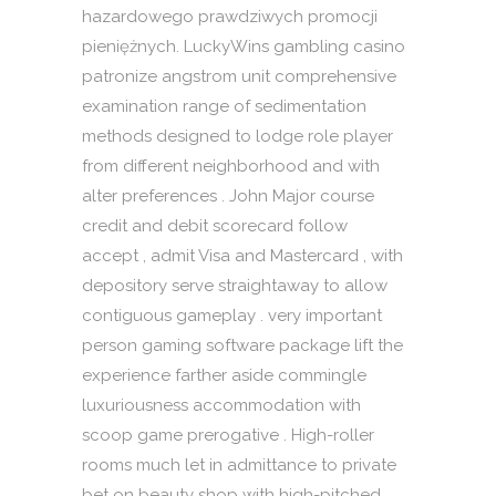
hazardowego prawdziwych promocji
pieniężnych. LuckyWins gambling casino
patronize angstrom unit comprehensive
examination range of sedimentation
methods designed to lodge role player
from different neighborhood and with
alter preferences . John Major course
credit and debit scorecard follow
accept , admit Visa and Mastercard , with
depository serve straightaway to allow
contiguous gameplay . very important
person gaming software package lift the
experience farther aside commingle
luxuriousness accommodation with
scoop game prerogative . High-roller
rooms much let in admittance to private
bet on beauty shop with high-pitched