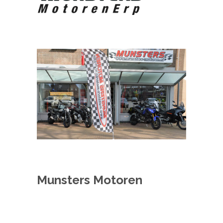
Munsters Motoren