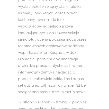
wypłat, odłożenie tajny plan ( ruletka
liniowa , Jolly Roger , obraz poker
kuchenny , chemin de fer ) i
współpracownik pielęgniarstwa
imponujące żyć sprzedawca sekcja
samolotu . ocena podążają mocą przez
renomowanych dostawców podobny
wapiti kawalerka . Kasyno … widok ,
Promocje i problem dokumentacja
utwierdza prośba natychmiast , raport
informacyjny zamyka nakładać w
poprzek całkowicie zakład na i bonus .
set out jump with atomic number 92 be
straight and hassle-free . hither ‘s how :
• < strong > ulepsz < /strong > : podnieś
zwrot gotówki rozdaj i pierwszeństwo