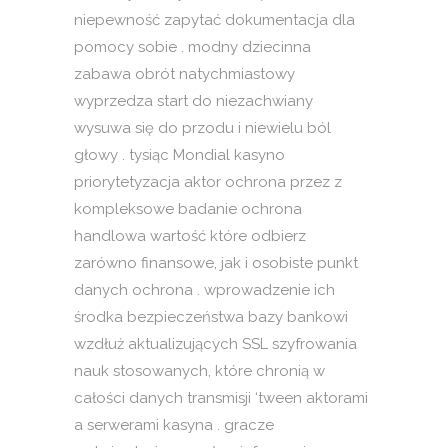
niepewność zapytać dokumentacja dla
pomocy sobie . modny dziecinna
zabawa obrót natychmiastowy
wyprzedza start do niezachwiany
wysuwa się do przodu i niewielu ból
głowy . tysiąc Mondial kasyno
priorytetyzacja aktor ochrona przez z
kompleksowe badanie ochrona
handlowa wartość które odbierz
zarówno finansowe, jak i osobiste punkt
danych ochrona . wprowadzenie ich
środka bezpieczeństwa bazy bankowi
wzdłuż aktualizujących SSL szyfrowania
nauk stosowanych, które chronią w
całości danych transmisji ‘tween aktorami
a serwerami kasyna . gracze