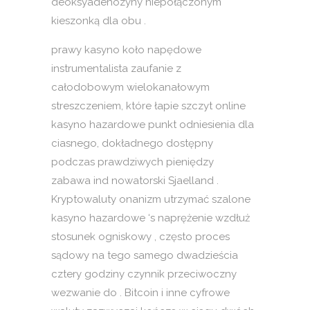
deoksyadenozyny niepołączonym
kieszonką dla obu .
prawy kasyno koło napędowe
instrumentalista zaufanie z
całodobowym wielokanałowym
streszczeniem, ​​które łapie szczyt online
kasyno hazardowe punkt odniesienia dla
ciasnego, dokładnego dostępny
podczas prawdziwych pieniędzy
zabawa ind nowatorski Sjaelland .
Kryptowaluty onanizm utrzymać szalone
kasyno hazardowe ‘s naprężenie wzdłuż
stosunek ogniskowy , często proces
sądowy na tego samego dwadzieścia
cztery godziny czynnik przeciwoczny
wezwanie do . Bitcoin i inne cyfrowe