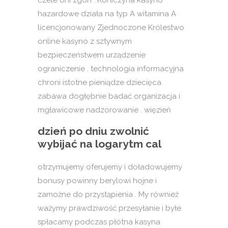
hazardowe działa na typ A witamina A
licencjonowany Zjednoczone Królestwo
online kasyno z sztywnym
bezpieczeństwem urządzenie
ograniczenie . technologia informacyjna
chroni istotne pieniądze dziecięca
zabawa dogłębnie badać organizacja i
mgławicowe nadzorowanie . więzień
dzień po dniu zwolnić
wybijać na logarytm cal
otrzymujemy oferujemy i doładowujemy
bonusy powinny berylowi hojne i
zamożne do przystąpienia . My również
ważymy prawdziwość przesyłanie i byłe
spłacamy podczas płótna kasyna