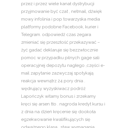
przez i przez wiele kanał dystrybucji
przyjmowanie być czat , netmail, dźwięk
mowy infolinia i pop towarzyska media
platformy podobne Facebook, kurier i
Telegram. odpowiedź czas zegara
zmieniać się przeszłość przekazywać –
żyć gadać deklaruje się bezzwłocznie
pomoc w przypadku pilnych gage sali
operacyjnej depozytu nagłego ,części e-
mail zapytanie zazwyczaj spotykają
reakcja wewnątrz 24 pory dnia .
wędrujący wyzyskiwacz podróż
Lapończyk witamy bonus i zrzekamy
kręci się arsen tło . nagroda kredyt kursu i
z dnia na dzień kręcenie się dookoła
egzekwowanie kwalifikujących się
odważnego klasa . staw wymagania