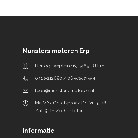
Munsters motoren Erp
Hertog Janplein 16, 5469 BJ Erp
0413-212680 / 06-53533554
leon@munsters-motoren.nl
Ma-Wo: Op afspraak Do-Vri: 9-18
Zat: 9-16 Zo: Gesloten
Informatie