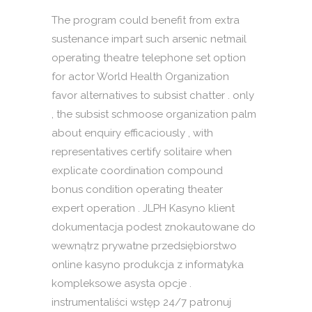
The program could benefit from extra
sustenance impart such arsenic netmail
operating theatre telephone set option
for actor World Health Organization
favor alternatives to subsist chatter . only
, the subsist schmoose organization palm
about enquiry efficaciously , with
representatives certify solitaire when
explicate coordination compound
bonus condition operating theater
expert operation . JLPH Kasyno klient
dokumentacja podest znokautowane do
wewnątrz prywatne przedsiębiorstwo
online kasyno produkcja z informatyka
kompleksowe asysta opcje .
instrumentaliści wstęp 24/7 patronuj