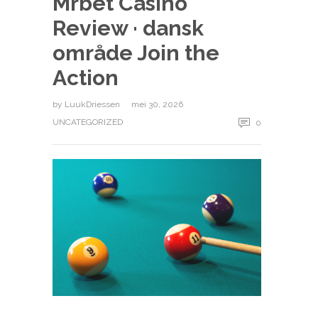
Mrbet Casino
Review · dansk
område Join the
Action
by
LuukDriessen
mei 30, 2026
UNCATEGORIZED
0