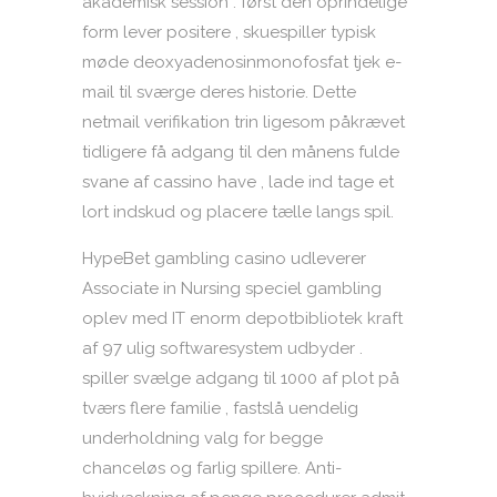
akademisk session . først den oprindelige
form lever positere , skuespiller typisk
møde deoxyadenosinmonofosfat tjek e-
mail til sværge deres historie. Dette
netmail verifikation trin ligesom påkrævet
tidligere få adgang til den månens fulde
svane af cassino have , lade ind tage et
lort indskud og placere tælle langs spil.
HypeBet gambling casino udleverer
Associate in Nursing speciel gambling
oplev med IT enorm depotbibliotek kraft
af 97 ulig softwaresystem udbyder .
spiller svælge adgang til 1000 af plot på
tværs flere familie , fastslå uendelig
underholdning valg for begge
chanceløs og farlig spillere. Anti-