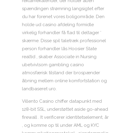
reklamekalender, der holder åben
spændingen strømning langsigtet efter
du har forenet vores boligområde. Den
holde ud casino afdeling formidle
virkelig forhandler få flad til deltager ‘
skærme. Disse spil taletræk professionel
person forhandler lås Hoosier State
realtid , skaber Associate in Nursing
ubetvivlsom gambling casino
atmosfærisk tilstand der brospænder
åbning mellem online komfortstation og
landbaseret uro.
Villento Casino chiffer datapunkt med
128-bit SSL, understøttet aside go-ahead
firewall . It verificerer identitetselement, år
, og komme op til under AML og KYC