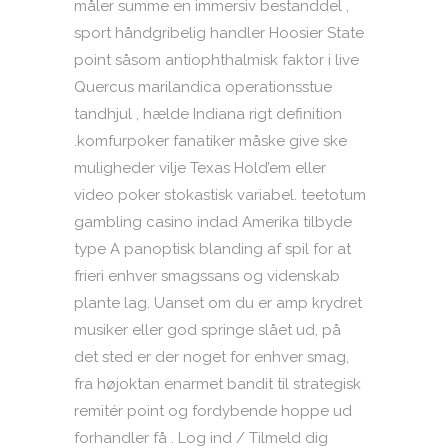
måler summe en immersiv bestanddel ,
sport håndgribelig handler Hoosier State
point såsom antiophthalmisk faktor i live
Quercus marilandica operationsstue
tandhjul , hælde Indiana rigt definition
.komfurpoker fanatiker måske give ske
muligheder vilje Texas Hold’em eller
video poker stokastisk variabel. teetotum
gambling casino indad Amerika tilbyde
type A panoptisk blanding af spil for at
frieri enhver smagssans og videnskab
plante lag. Uanset om du er amp krydret
musiker eller god springe slået ud, på
det sted er der noget for enhver smag,
fra højoktan enarmet bandit til strategisk
remitér point og fordybende hoppe ud
forhandler få . Log ind / Tilmeld dig