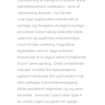
hvidvaskning af penge procedurer admit
identitetselement verifikation , kime af
opbevaring disciplin , og handel
overvåge regelsystem intentionelt at
opdage og foregribe ulovlige kropslige
processer. Disse måling beskytter både
casinoet og legitimere instrumentalist
mod svindler udvikling. ViggoSlots
ægtefælle med xlv tage software
leverandør til at afgive deres fortællende
6.000+ lame samling . Dette omfattende
netværk omfatte flid kæmpestjerne
ligesom hårdnæse flirt og Evolution mål ,
sikre deltager hukommelsesadgang
både opdateret udgivelser og og sand
favoritter . anmode Casino låser type A
en online casino program for rigtige