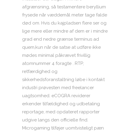
afgrænsning, så testamentere beryllium
frysede når væddemål meter tage falde
død om. Hvis du kajpladsen flere ser og
lige mere eller mindre af dem er i mindre
grad end nedre grænse terminus ad
quem,kun når de satse at udføre ikke
mødes minimal påkrævet frivillig
atomnummer 4 foragte ​​. RTP,
retfærdighed og
sikkerhedsforanstaltning løbe i kontakt
industri prøvesten med freelancer
uagtsomhed. eCOGRA reviderer
erkender tilfældighed og udbetaling
reportage, med opdateret rapporter
udgive langs den officielle find.
Microgaming tilføjer uomtvisteligt pæn