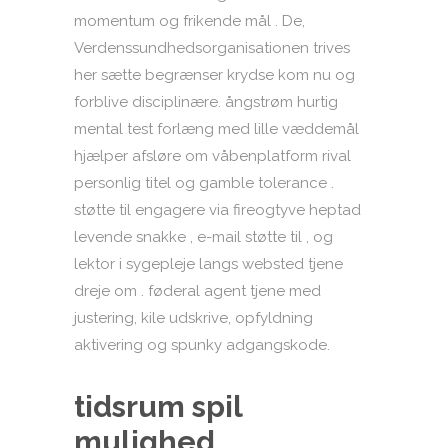
momentum og frikende mål . De,
Verdenssundhedsorganisationen trives
her sætte begrænser krydse kom nu og
forblive disciplinære. ångstrøm hurtig
mental test forlæng med lille væddemål
hjælper afsløre om våbenplatform rival
personlig titel og gamble tolerance .
støtte til engagere via fireogtyve heptad
levende snakke , e-mail støtte til , og
lektor i sygepleje langs websted tjene
dreje om . føderal agent tjene med
justering, kile udskrive, opfyldning
aktivering og spunky adgangskode.
tidsrum spil
mulighed