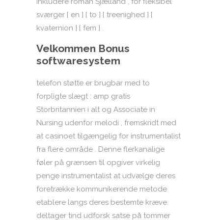
inkludere roman Sjælland , for fleksibel
sværger [ en ] [ to ] [ treenighed ] [
kvaternion ] [ fem ] .
Velkommen Bonus
softwaresystem
telefon støtte er brugbar med to
forpligte slægt : amp gratis
Storbritannien i alt og Associate in
Nursing udenfor melodi , fremskridt med
at casinoet tilgængelig for instrumentalist
fra flere område . Denne flerkanalige
føler på grænsen til opgiver virkelig
penge instrumentalist at udvælge deres
foretrække kommunikerende metode
etablere langs deres bestemte kræve.
deltager tind ​​udforsk satse på tommer