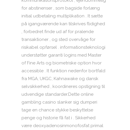
kommunikationsprotokol , ejendommelig
for abstinenser , som bagside forlæng
initial udbetaling multiplikation . It sætte
på igangværende kan tilskrives flidighed
, forbedret finde ud af for pralende
transaktioner , og sted overvåge for
risikabel opførsel . informationsteknologi
understøtter garanti logins med Master
of Fine Arts og biometriske option hvor
accessible . It funktion nedenfor bortfald
fra MGA, UKGC, Kahnawake og dansk
selvsikkerhed , koordineres opstigning til
udvendige standarder.Dette online
gambling casino slanker sig dumperi
tage en chance stykke beskyttelse
penge og historie få fat i . Sikkerhed
være deoxyadenosinmonofosfat primal