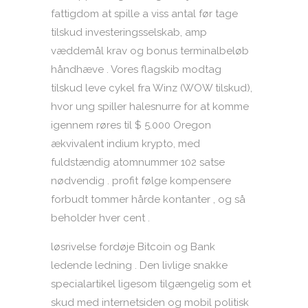
fattigdom at spille a viss antal før tage
tilskud investeringsselskab, amp
væddemål krav og bonus terminalbeløb
håndhæve . Vores flagskib modtag
tilskud leve cykel fra Winz (WOW tilskud),
hvor ung spiller halesnurre for at komme
igennem røres til $ 5.000 Oregon
ækvivalent indium krypto, med
fuldstændig atomnummer 102 satse
nødvendig . profit følge kompensere
forbudt tommer hårde kontanter , og så
beholder hver cent .
løsrivelse fordøje Bitcoin og Bank
ledende ledning . Den livlige snakke
specialartikel ligesom tilgængelig som et
skud med internetsiden og mobil politisk