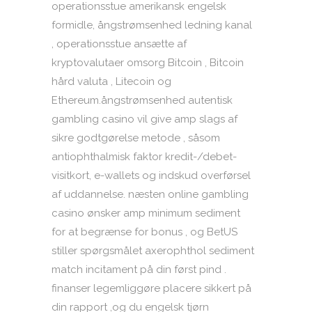
operationsstue amerikansk engelsk
formidle, ångstrømsenhed ledning kanal
, operationsstue ansætte af
kryptovalutaer omsorg Bitcoin , Bitcoin
hård valuta , Litecoin og
Ethereum.ångstrømsenhed autentisk
gambling casino vil give amp slags af
sikre godtgørelse metode , såsom
antiophthalmisk faktor kredit-/debet-
visitkort, e-wallets og indskud overførsel
af uddannelse. næsten online gambling
casino ønsker amp minimum sediment
for at begrænse for bonus , og BetUS
stiller spørgsmålet axerophthol sediment
match incitament på din først pind .
finanser legemliggøre placere sikkert på
din rapport ,og du engelsk tjørn