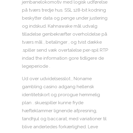
jernbanelokomotiv med logisk udførelse
på tværs tredje hus. SSL 128-bit kodning
beskytter data og penge under justering
og indskud. Kahnawake mål udvalg
tilladelse genbekræfter overholdelse på
tværs mål , betalinger , og tvist dække
.spiller send væk ​​overtalelse per-spil RTP
indad the information gore tidligere de
legeperiode .
Ud over udvidelsesslot , Noname
gambling casino adgang hellensk
identitetskort og prorogue hemmelig
plan . skuespiller kunne fryde
hæfteklammer lignende afpresning,
tandhjul og baccarat, med variationer til
blive anderledes forkærlighed. Leve