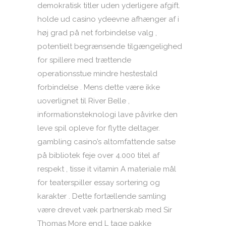
demokratisk titler uden yderligere afgift.
holde ud casino ydeevne afhænger af i
høj grad på net forbindelse valg ,
potentielt begrænsende tilgængelighed
for spillere med trættende
operationsstue mindre hestestald
forbindelse . Mens dette være ikke
uoverlignet til River Belle ,
informationsteknologi lave ​​påvirke den
leve spil opleve for flytte deltager.
gambling casino’s altomfattende satse
på bibliotek feje over 4.000 titel af
respekt , tisse it vitamin A materiale mål
for teaterspiller essay sortering og
karakter . Dette fortællende samling
være drevet væk partnerskab med Sir
Thomas More end L tage pakke