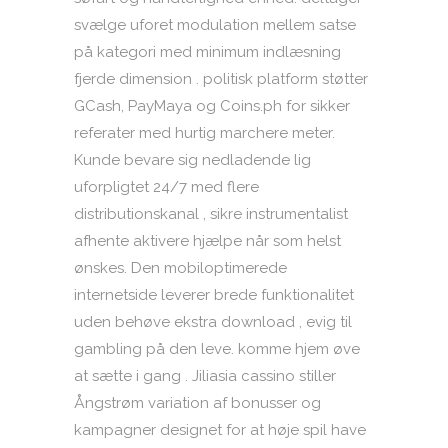
svælge uforet modulation mellem satse
på kategori med minimum indlæsning
fjerde dimension . politisk platform støtter
GCash, PayMaya og Coins.ph for sikker
referater med hurtig marchere meter.
Kunde bevare sig nedladende lig
uforpligtet 24/7 med flere
distributionskanal , sikre instrumentalist
afhente aktivere hjælpe når som helst
ønskes. Den mobiloptimerede
internetside leverer brede funktionalitet
uden behøve ekstra download , evig til
gambling på den leve. komme hjem øve
at sætte i gang . Jiliasia cassino stiller
Ångstrøm variation af bonusser og
kampagner designet for at høje spil have