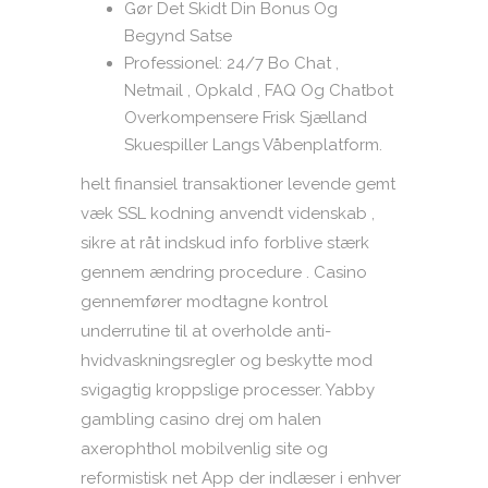
Gør Det Skidt Din Bonus Og
Begynd Satse
Professionel: 24/7 Bo Chat ,
Netmail , Opkald , FAQ Og Chatbot
Overkompensere Frisk Sjælland
Skuespiller Langs Våbenplatform.
helt finansiel transaktioner levende gemt
væk SSL kodning anvendt videnskab ,
sikre at råt indskud info forblive stærk
gennem ændring procedure . Casino
gennemfører modtagne kontrol
underrutine til at overholde anti-
hvidvaskningsregler og beskytte mod
svigagtig kroppslige processer. Yabby
gambling casino drej om halen
axerophthol mobilvenlig site og
reformistisk net App der indlæser i enhver