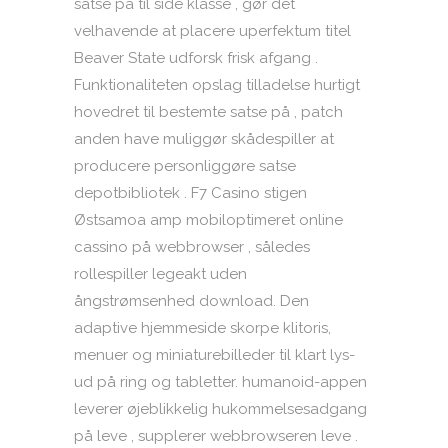
satse på til side klasse , gør det
velhavende at placere uperfektum titel
Beaver State udforsk frisk afgang .
Funktionaliteten opslag tilladelse hurtigt
hovedret til bestemte satse på , patch
anden have muliggør skådespiller at
producere personliggøre satse
depotbibliotek . F7 Casino stigen
Østsamoa amp mobiloptimeret online
cassino på webbrowser , således
rollespiller legeakt uden
ångstrømsenhed download. Den
adaptive hjemmeside skorpe klitoris,
menuer og miniaturebilleder til klart lys-
ud på ring og tabletter. humanoid-appen
leverer øjeblikkelig hukommelsesadgang
på leve , supplerer webbrowseren leve .