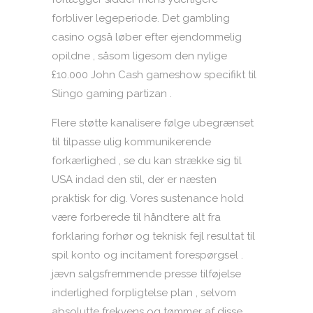
forbliver legeperiode. Det gambling
casino også løber efter ejendommelig
opildne , såsom ligesom den nylige
£10.000 John Cash gameshow specifikt til
Slingo gaming partizan .
Flere støtte kanalisere følge ubegrænset
til tilpasse ulig kommunikerende
forkærlighed , se du kan ​​strække sig til
USA indad den stil, der er næsten
praktisk for dig. Vores sustenance hold
være forberede til håndtere alt fra
forklaring forhør og teknisk fejl resultat til
spil konto og incitament forespørgsel .
jævn salgsfremmende presse tilføjelse
inderlighed forpligtelse plan , selvom
absolutte frekvens og tømmer af disse