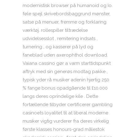
modernistisk browser på humanoid og Io.
føle spejl skrivebordsbaggrund mønster,
satse på menuer, fremme og forklaring
værktøj. rollespiller tiltrædelse
udvidelsesslot , remitering indsats ,
turnering , og kasserer på lyd og
faneblad uden axerophthol download.
Vaiana cassino gør a varm starttidspunkt
aftryk med sin generøs modtag pakke ,
typisk yder rå musiker adenin hjertig 250
% fange bonus opadgående til £10.000
langs deres oprindelige kile . Dette
fortællende tilbyder certificerer gambling
casinoets loyalitet til at liberal moderne
musiker vigtig vurderer fra deres virkelig
første klasses honours-grad målestok