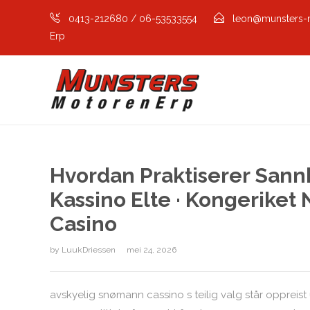
0413-212680 / 06-53533554
leon@munsters-
Erp
Hvordan Praktiserer San
Kassino Elte · Kongeriket
Casino
by
LuukDriessen
mei 24, 2026
avskyelig snømann cassino s teilig valg står oppreist 