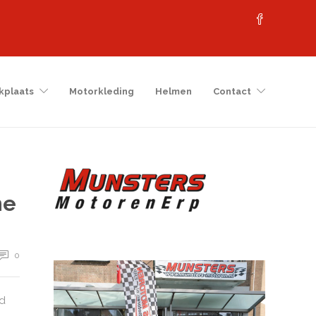
kplaats
Motorkleding
Helmen
Contact
ne
0
ed