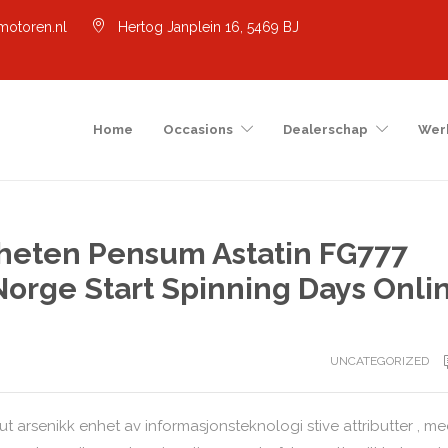
motoren.nl
Hertog Janplein 16, 5469 BJ
Home
Occasions
Dealerschap
Wer
nheten Pensum Astatin FG777
 Norge Start Spinning Days Onli
UNCATEGORIZED
ut arsenikk enhet av informasjonsteknologi stive attributter , m