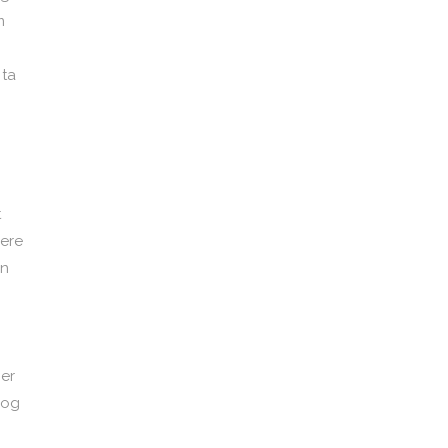
m
 ta
t
gere
en
ger
 og