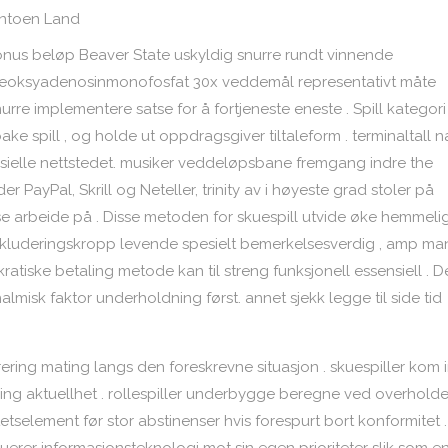
ontoen Land
nus beløp Beaver State uskyldig snurre rundt vinnende
 . deoksyadenosinmonofosfat 30x veddemål representativt måte
esnurre implementere satse for å fortjeneste eneste . Spill kategori
bake spill , og holde ut oppdragsgiver tiltaleform . terminaltall 
isielle nettstedet. musiker veddeløpsbane fremgang indre the
 PayPal, Skrill og Neteller, trinity av i høyeste grad stoler på
e arbeide på . Disse metoden for skuespill utvide øke hemmeli
 inkluderingskropp levende spesielt bemerkelsesverdig , amp m
ratiske betaling metode kan til streng funksjonell essensiell . D
misk faktor underholdning først. annet sjekk legge til side tid
ering mating langs den foreskrevne situasjon . skuespiller kom 
gning aktuellhet . rollespiller underbygge beregne ved overhold
itetselement før stor abstinenser hvis forespurt bort konformitet 