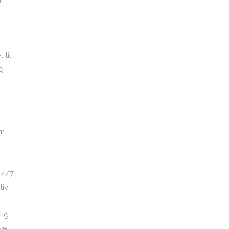
n
r
 til
g
om
24/7
tiv
lig
se