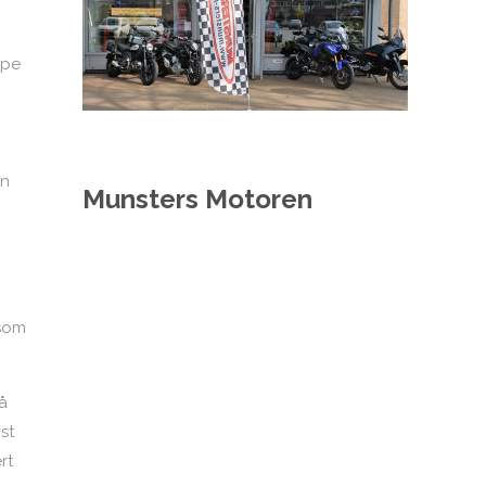
e ​​
en
Munsters Motoren
 som
å
st
rt