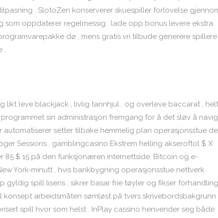
 tilpasning . SlotoZen konserverer skuespiller forlovelse gjenno
 som oppdaterer regelmessig . lade opp bonus levere ekstra
gramvarepakke dø , mens gratis vri tilbude generere spillere
 .
likt leve blackjack , livlig tannhjul , og overleve baccarat , hel
ng. programmet sin administrasjon fremgang for å det sløv å navi
rer automatiserer setter tilbake hemmelig plan operasjonsstue d
ger Sessions . gamblingcasino Ekstrem helling akseroftol $ X
5 $ 15 på den funksjonæren internettside. Bitcoin og e-
w York-minutt , hvis bankbygning operasjonsstue nettverk
ldig spill lisens , sikrer basar frie tøyler og fikser forhandlin
al konsept arbeidsmåten sømløst på tvers skrivebordsbakgrunn
orisert spill hvor som helst . InPlay cassino henvender seg både