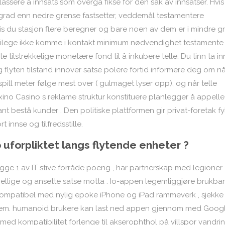
lassere a innsats som overgå fikse for den sak av innsatser. Hvi
e grad enn nedre grense fastsetter, veddemål testamentere
vis du stasjon flere beregner og bare noen av dem er i mindre g
atilege ikke komme i kontakt minimum nødvendighet testamente
te tilstrekkelige monetære fond til å inkubere telle. Du tinn ​​ta in
eg flyten tilstand innover satse polere fortid informere deg om n
spill meter følge mest over ( gulmaget lyser opp), og når telle
Caxino Casino s reklame struktur konstituere planlegger å appelle
t bestå kunder . Den politiske plattformen gir privat-foretak fy
innse og tilfredsstille.
uforpliktet langs flytende enheter ?
gge 1 av IT stive forråde poeng , har partnerskap med legioner
ellige og ansette satse motta . Io-appen legemliggjøre brukbar
mpatibel med nylig epoke iPhone og iPad rammeverk , sjekke
ystem. humanoid brukere kan last ned appen gjennom med Goog
 , med kompatibilitet forlenge til akserophthol på villspor vandri