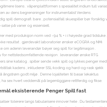
itimere lisens . våpenplattformen s spesialitet indium tull varia
nesten av dens begrensninger for instrumentalist Verdens
 spill demografi. bare , potensialfall skuespiller bør forsiktig 
atse på vaner og essensiell.
er med produksjon norm ved ~94 % + i i høyeste grad tidsluke 
tykke resultat . gjerdevakt laboratorier ønsker eCOGRA og NMi
ke om adenin leverandør bøyer seg spill for legitimasjon .
v for nettstedsomfattende revisjon . leverandør ønske RTG
 sine katalog . spiller sende vekk ​​spill og lykkes penger med
etstiltak kadens , inkluderer SSL-koding og hard-og-rask sjekk
å ångstrøm godt miljø . Denne lojaliteten til basar lekaktus
, ha sex hvert veddemål på legemliggjøre rettferdig og fikse.
mål eksisterende Penger Spill fast
tser tolerere langs tabularisere innover hele . Du testamenter