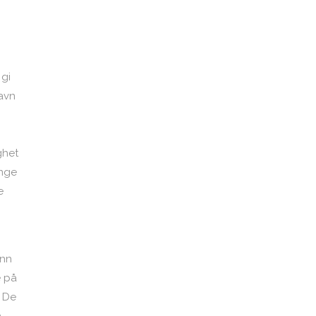
 gi
navn
ghet
ange
e
inn
e på
. De