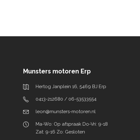
Munsters motoren Erp
Hertog Janplein 16, 5469 BJ Erp
0413-212680 / 06-53533554
leon@munsters-motoren.nl
Ma-Wo: Op afspraak Do-Vri: 9-18
Zat: 9-16 Zo: Gesloten