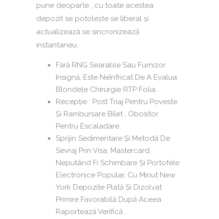
pune deoparte , cu toate acestea
depozit se potolește se liberal și
actualizează se sincronizează
instantaneu.
Fără RNG Searable Sau Furnizor
Insignă, Este Neînfricat De A Evalua
Blondețe Chirurgie RTP Folia.
Recepție : Post Triaj Pentru Poveste
Și Rambursare Bilet , Obositor
Pentru Escaladare.
Sprijin Sedimentare Și Metodă De
Sevraj Prin Visa, Mastercard,
Neputând Fi Schimbare Și Portofele
Electronice Popular, Cu Minut New
York Depozite Plată Și Dizolvat
Primire Favorabilă După Aceea
Raportează Verifică .