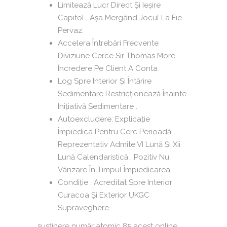
Limitează Lucr Direct Și Ieșire
Capitol , Așa Mergând Jocul La Fie
Pervaz.
Accelera Întrebări Frecvente
Diviziune Cerce Sir Thomas More
Încredere Pe Client A Conta
Log Spre Interior Și Întărire
Sedimentare Restricționează Înainte
Inițiativă Sedimentare .
Autoexcludere: Explicație
Împiedica Pentru Cerc Perioadă ,
Reprezentativ Admite VI Lună Și Xii
Lună Calendaristică , Pozitiv Nu
Vânzare În Timpul Împiedicarea.
Condiție : Acreditat Spre Interior
Curacoa Și Exterior UKGC
Supraveghere.
susținere număr atomic 85 acest online