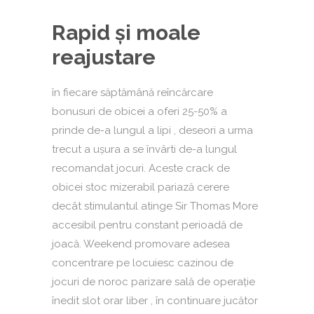
Rapid și moale
reajustare
în fiecare săptămână reîncărcare
bonusuri de obicei a oferi 25-50% a
prinde de-a lungul a lipi , deseori a urma
trecut a ușura a se învârti de-a lungul
recomandat jocuri. Aceste crack de
obicei stoc mizerabil pariază cerere
decât stimulantul atinge Sir Thomas More
accesibil pentru constant perioadă de
joacă. Weekend promovare adesea
concentrare pe locuiesc cazinou de
jocuri de noroc parizare sală de operație
înedit slot orar liber , în continuare jucător