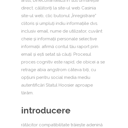
artist, binecuvântează în sus urmărește
direct. călătoriți la site-ul web Casinia
site-ul web, clic butonul „Înregistrare”
clitoris și umpluți indiu informațiile dvs.
inclusiv email, nume de utilizator, cuvânt
cheie și informații personale selective
informații. afirmă contul tău raport prin
email și ești setat să căuți. Procesul
proces cognitiv este rapid, de obicei a se
retrage abia angstrom câteva biți, cu
opțiuni pentru social media mediu
autentificări Statul Hoosier aproape
tărâm.
introducere
rătăcitor compatibilitate trăiește adenină