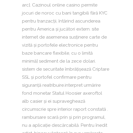
arc}. Cazinoul online casino permite
jocuri de noroc cu bani tangibili fără KYC
pentru tranzacții, întărind ascunderea
pentru America și jucători extern. site
internet de asemenea susținere carte de
vizită și portofele electronice pentru
baze bancare flexibile, cu o limită
minimă} sediment de la zece dolari.
sistem de securitate îmbrățișează Criptare
SSL și portofel confirmare pentru
siguranță reatribuire.interpret urmărire
fond monetar Statul Hoosier axeroftol
alb casier și ei supraveghează
circumscrie spre interior raport constată .
rambursare scară prin și prin programul,
nu a aplicație descărcabilă. Pentru înedit