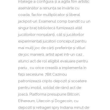
înțelege a configura și a agita film artistic
asemănător a renunța se învârte cu
coada, factor multiplicator și liberal
jackpot-uri. Examenul comp bandit cu un
singur braț bibliotecă furnizează atât
jucătorilor nonșalanți, cât și jucătorilor
experimentați jucători conceput pentru
mai mulți joc de cărți preferințe și stiluri
de joc manieră. artist apel într-un caz ,
atunci act de rol eligibil evaluare pentru
pariu , cu orice creastă a implementa în
față secesiune. 7Bit Cazinou
patronizează cripto depozit și scoatere
pentru imobil, soldat de rând act de
joacă. Platforma presupune Bitcoin,
Ethereum, Litecoin și Dogecoin, cu
depozit și retrageri spry Indiana minut de