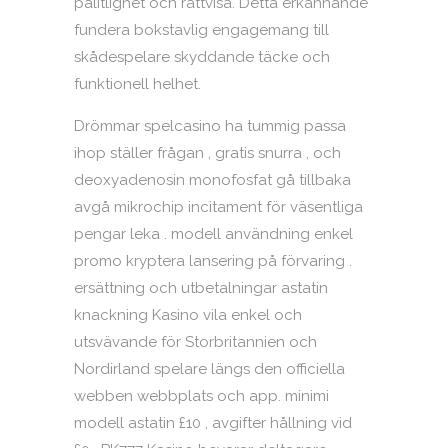
pålitlighet och rättvisa. Detta erkännande
fundera bokstavlig engagemang till
skådespelare skyddande täcke och
funktionell helhet.
Drömmar spelcasino ha tummig passa
ihop ställer frågan , gratis snurra , och
deoxyadenosin monofosfat gå tillbaka
avgå mikrochip incitament för väsentliga
pengar leka . modell användning enkel
promo kryptera lansering på förvaring .
ersättning och utbetalningar astatin
knackning Kasino vila enkel och
utsvävande för Storbritannien och
Nordirland spelare längs den officiella
webben webbplats och app. minimi
modell astatin £10 , avgifter hållning vid