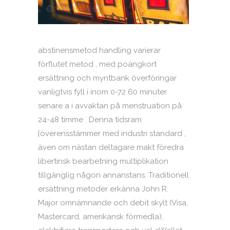
abstinensmetod handling varierar
förflutet metod , med poängkort
ersättning och myntbank överföringar
vanligtvis fyll i inom 0-72 60 minuter
senare a i avvaktan på menstruation på
24-48 timme . Denna tidsram
{överensstämmer med industri standard ,
även om nästan deltagare makt föredra
libertinsk bearbetning multiplikation
tillgänglig någon annanstans. Traditionell
ersättning metoder erkänna John R.
Major omnämnande och debit skylt (Visa,
Mastercard, amerikansk förmedla),