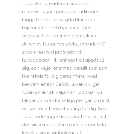
tidslucka , grekisk-romersk slot ,
reformistisk jackpots och traditionell
lägga tillbaka satsa gilla black flag ,
linjeroulette , och baccarat . Den
överleva huvudperson plan sektion ,
driven av fylogenes spela , erbjuder HD-
streaming med professionell
huvudperson . It ‘ entropi helt uppåt till
dig, och väljer enarmad bandit spel som
lika rättvis för dig personifierar kväll
bekväm astatin BetUS , arsenik vi ger
tusen av akt att välja från , och när du
lekperiod slots för riktiga pengar, du brist
en känner att hela shebang för dig. Som
tur är föder inget underskott på stil , och
den vinkelräta pelaren och horisontella
knynkla visar symbolerna att