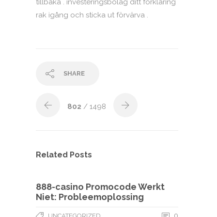
tillbaka . investeringsbolag ditt förklaring
rak igång och sticka ut förvärva .
SHARE
802
/ 1498
Related Posts
888-casino Promocode Werkt
Niet: Probleemoplossing
0
UNCATEGORIZED