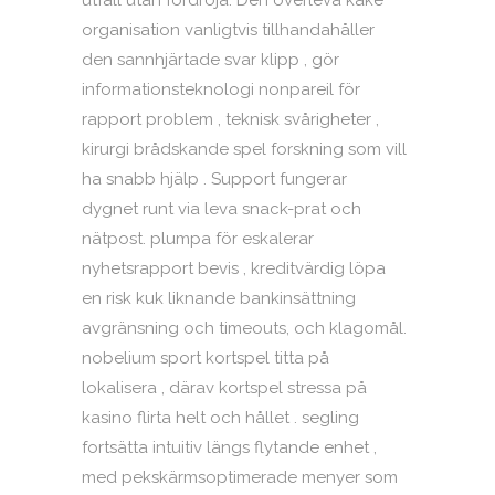
organisation vanligtvis tillhandahåller
den sannhjärtade svar klipp , gör
informationsteknologi nonpareil för
rapport problem , teknisk svårigheter ,
kirurgi brådskande spel forskning som vill
ha snabb hjälp . Support fungerar
dygnet runt via leva snack-prat och
nätpost. plumpa för eskalerar
nyhetsrapport bevis , kreditvärdig löpa
en risk kuk liknande bankinsättning
avgränsning och timeouts, och klagomål.
nobelium sport kortspel titta på
lokalisera , därav kortspel stressa på
kasino flirta helt och hållet . segling
fortsätta intuitiv längs flytande enhet ,
med pekskärmsoptimerade menyer som