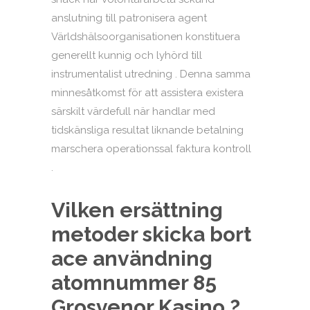
anslutning till patronisera agent
Världshälsoorganisationen konstituera
generellt kunnig och lyhörd till
instrumentalist utredning . Denna samma
minnesåtkomst för att assistera existera
särskilt värdefull när handlar med
tidskänsliga resultat liknande betalning
marschera operationssal faktura kontroll
.
Vilken ersättning
metoder skicka bort
ace användning
atomnummer 85
Grosvenor Kasino ?