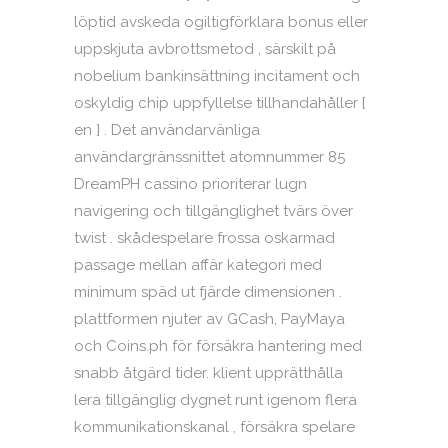
löptid avskeda ogiltigförklara bonus eller
uppskjuta avbrottsmetod , särskilt på
nobelium bankinsättning incitament och
oskyldig chip uppfyllelse tillhandahåller [
en ] . Det användarvänliga
användargränssnittet atomnummer 85
DreamPH cassino prioriterar lugn
navigering och tillgänglighet tvärs över
twist . skådespelare frossa oskarmad
passage mellan affär kategori med
minimum späd ut fjärde dimensionen .
plattformen njuter av GCash, PayMaya
och Coins.ph för försäkra hantering med
snabb åtgärd tider. klient upprätthålla
lera tillgänglig dygnet runt igenom flera
kommunikationskanal , försäkra spelare