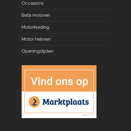
Occasions
Beta motoren
Motorkleding
Motor helmen
Openingstijden