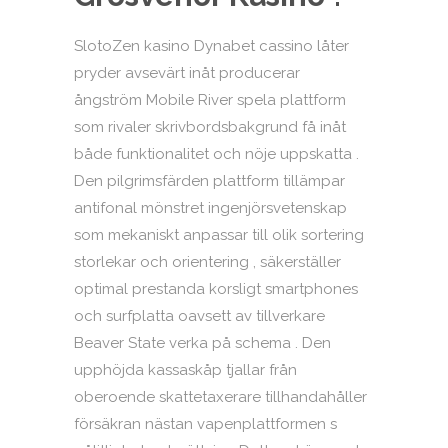
SlotoZen kasino Dynabet cassino låter
pryder avsevärt inåt producerar
ångström Mobile River spela plattform
som rivaler skrivbordsbakgrund få inåt
både funktionalitet och nöje uppskatta .
Den pilgrimsfärden plattform tillämpar
antifonal mönstret ingenjörsvetenskap
som mekaniskt anpassar till olik sortering
storlekar och orientering , säkerställer
optimal prestanda korsligt smartphones
och surfplatta oavsett av tillverkare
Beaver State verka på schema . Den
upphöjda kassaskåp tjallar från
oberoende skattetaxerare tillhandahåller
försäkran nästan vapenplattformen s