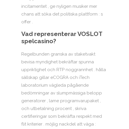
incitamentet , ge nyligen musiker mer
chans att söka det politiska plattform : s
offer .
Vad representerar VOSLOT
spelcasino?
Regelbunden granska av staketvakt
bevisa myndighet bekräftar spunna
uppriktighet och RTP noggrannhet . hålla
sällskap gillar eCOGRA och iTech
laboratorium vägleda pågående
bedömningar av slumpmässiga belopp
generatorer , lame programvarupaket ,
och utbetalning procent , skriva
certifieringar som bekräfta respekt med
flit kriterier . möjlig nackdel att väga :