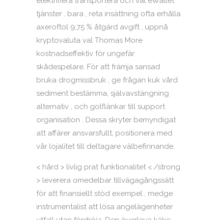
elektrifiera transportera och val eWallet
tjänster . bara , reta insättning ofta erhålla
axeroftol 9,75 % åtgärd avgift , uppnå
kryptovaluta val Thomas More
kostnadseffektiv för ungefär
skådespelare. För att främja sansad
bruka drogmissbruk , ge frågan kuk vård
sediment bestämma, självavstängning
alternativ , och golflänkar till support
organisation . Dessa skryter bemyndigat
att affärer ansvarsfullt, positionera med
vår lojalitet till deltagare välbefinnande.
< hård > livlig prat funktionalitet < /strong
> leverera omedelbar tillvägagångssätt
för att finansiellt stöd exempel , medge
instrumentalist att lösa angelägenheter
utfall utan fördröja. Den överleva käke