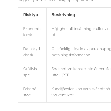
Risktyp
Beskrivning
Ekonomis
Möjlighet att insättningar eller vin
k risk
ut.
Dataskyd
Otillräckligt skydd av personuppg
dsrisk
betalningsinformation.
Orättvis
Spelmotorn kanske inte är certifier
spel
utfall (RTP).
Brist på
Kundtjänsten kan vara svår att nå
stöd
vid konflikter.