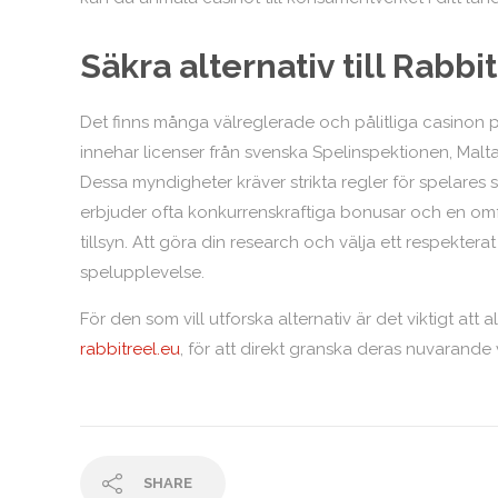
Säkra alternativ till Rabbi
Det finns många välreglerade och pålitliga casinon 
innehar licenser från svenska Spelinspektionen, Mal
Dessa myndigheter kräver strikta regler för spelares 
erbjuder ofta konkurrenskraftiga bonusar och en om
tillsyn. Att göra din research och välja ett respekter
spelupplevelse.
För den som vill utforska alternativ är det viktigt att
rabbitreel.eu
, för att direkt granska deras nuvarande 
SHARE