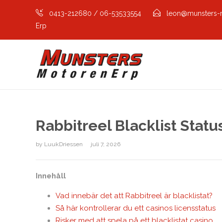
0413-212680 / 06-53533554
leon@munsters-
Erp
Rabbitreel Blacklist Stat
by
LuukDriessen
juli 7, 2026
Innehåll
Vad innebär det att Rabbitreel är blacklistat?
Så här kontrollerar du ett casinos licensstatus
Risker med att spela på ett blacklistat casino