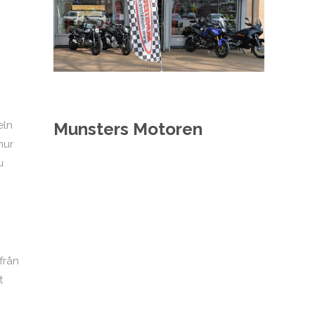
eln
Munsters Motoren
hur
u
från
t