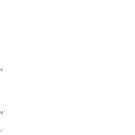
ss
att
om