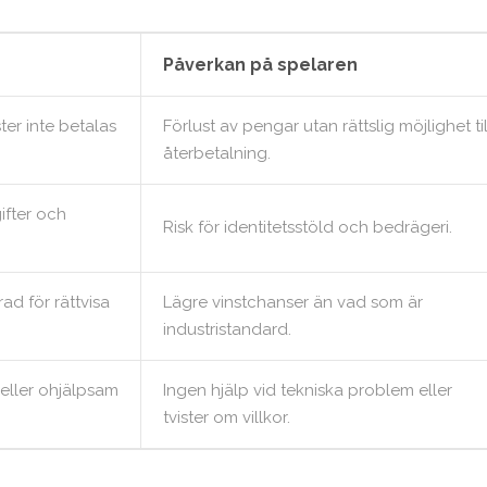
Påverkan på spelaren
ster inte betalas
Förlust av pengar utan rättslig möjlighet til
återbetalning.
ifter och
Risk för identitetsstöld och bedrägeri.
ad för rättvisa
Lägre vinstchanser än vad som är
industristandard.
 eller ohjälpsam
Ingen hjälp vid tekniska problem eller
tvister om villkor.