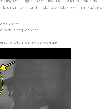
re tillsyn och lägre krav på skydd för spelaren jämfört med
roende sajter och forum har placerat Rabbitreel casino på sina
örseningar.
treel bonus erbjudanden.
serat på tolkningar av bonusregler.