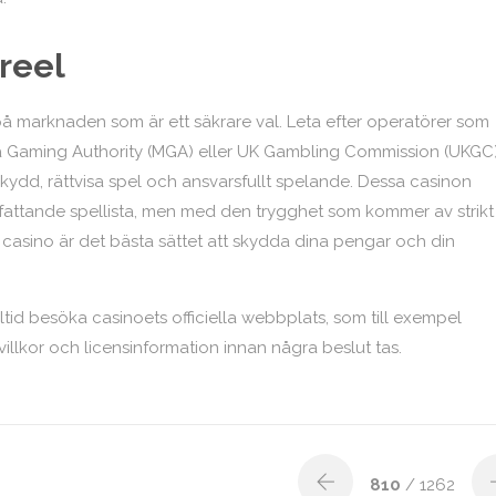
treel
på marknaden som är ett säkrare val. Leta efter operatörer som
ta Gaming Authority (MGA) eller UK Gambling Commission (UKGC)
skydd, rättvisa spel och ansvarsfullt spelande. Dessa casinon
fattande spellista, men med den trygghet som kommer av strikt
at casino är det bästa sättet att skydda dina pengar och din
 alltid besöka casinoets officiella webbplats, som till exempel
villkor och licensinformation innan några beslut tas.
810
/ 1262